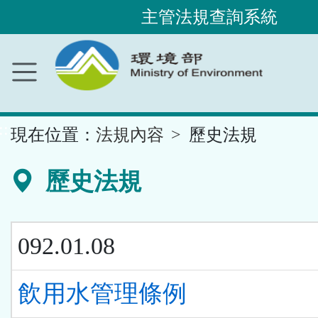
主管法規查詢系統
跳
到
主
要
內
容
區
塊
::
現在位置：
法規內容
歷史法規
歷史法規
092.01.08
飲用水管理條例