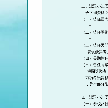
三、認證小組委
    合下列資格之一：

（一）曾任國內
      上。

（二）曾任學術
      上。

（三）曾任民間
      表現優異者。

（四）長期擔任
（五）曾任高級
      機關獎勵者。

    前項各類資格均須檢附相關著作、資歷、績優或獲獎等證明文件一份

    ，著作部分影印封面即可。

四、認證小組委
（一）學校及社