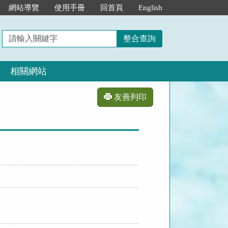
網站導覽
使用手冊
回首頁
English
請
整合查詢
輸
入
相關網站
關
鍵
字
友善列印