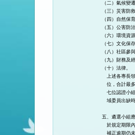
（二）氣候變遷
（三）災害防救
（四）自然保育
（五）公害防治
（六）環境資源
（七）文化保存
（八）社區參與
（九）財務及經
（十）法律。

    上述各專長領域委員之人數應力求均衡，以每一項專長遴選出至多六

    位，合計最多六十位列入候選名單，由本署署長從候選名單中勾選十

    七位認證小組委員。另每一專長領域勾選三位候補委員，該類專長領

    域委員出缺時則由候補委員依序遞補。

五、遴選小組應
    於規定期限內送件，逾期者不予受理，資格不符或資料不齊，經限期

    補正逾期仍未補正者，亦不予受理。
