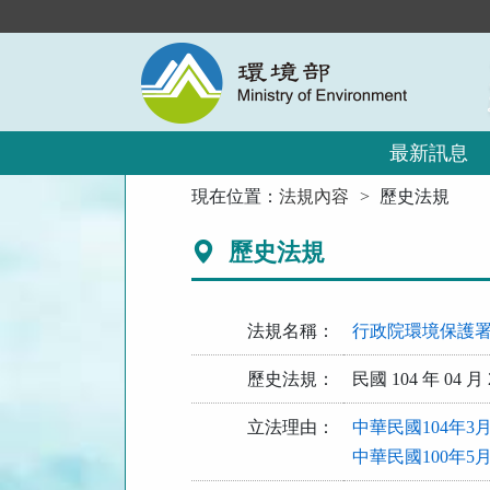
跳
到
主
要
內
容
區
最新訊息
塊
:::
現在位置：
法規內容
歷史法規
歷史法規
法規名稱：
行政院環境保護
歷史法規：
民國 104 年 04 月 
立法理由：
中華民國104年3
中華民國100年5