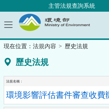
主管法規查詢系統
跳
到
主
要
內
容
區
塊
::
現在位置：
法規內容
歷史法規
歷史法規
法規名稱：
環境影響評估書件審查收費