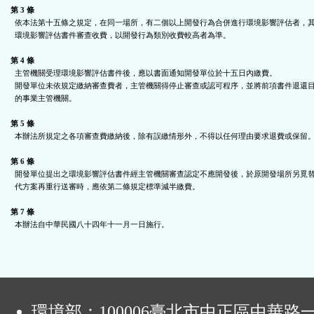
第 3 條
  依本法第十五條之規定，在同一場所，有二個以上開發行為合併進行環境影響評估者，其

  環境影響評估書件審查收費，以開發行為類別收費較高者為準。

第 4 條
  主管機關受理環境影響評估書件後，應以書面通知開發單位於十五日內繳費。

  開發單位未依規定繳納審查費者，主管機關得停止審查或認可程序，並將前項書件退還目

  的事業主管機關。

第 5 條
  本辦法所規定之各項審查費繳納後，除有誤繳情形外，不得以任何理由要求退費或保留。

第 6 條
  開發單位提出之環境影響評估書件經主管機關審查認定不應開發後，於原開發場所另覓替

  代方案再重行送審時，應依第二條規定標準減半繳費。

第 7 條
  本辦法自中華民國八十四年十一月一日施行。

:
環境部：100006臺北市中正區中華路一