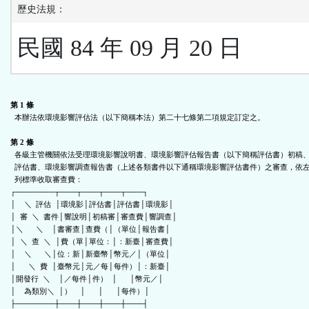
歷史法規：
民國 84 年 09 月 20 日
第 1 條
  本辦法依環境影響評估法（以下簡稱本法）第二十七條第二項規定訂定之。

第 2 條
  各級主管機關依法受理環境影響說明書、環境影響評估報告書（以下簡稱評估書）初稿、

  評估書、環境影響調查報告書（上述各類書件以下通稱環境影響評估書件）之審查，依左

  列標準收取審查費：

┌───────┬───┬───┬───┬───┐

│    ＼  評估  │環境影│評估書│評估書│環境影│

│  審  ＼  書件│響說明│初稿審│審查費│響調查│

│＼      ＼    │書審查│查費（│（單位│報告書│

│  ＼  查  ＼  │費（單│單位：│：新臺│審查費│

│    ＼      ＼│位：新│新臺幣│幣元／│（單位│

│      ＼  費  │臺幣元│元／每│每件）│：新臺│

│開發行  ＼    │／每件│件）  │      │幣元／│

│    為類別＼  │）    │      │      │每件）│

├───────┼───┼───┼───┼───┤
