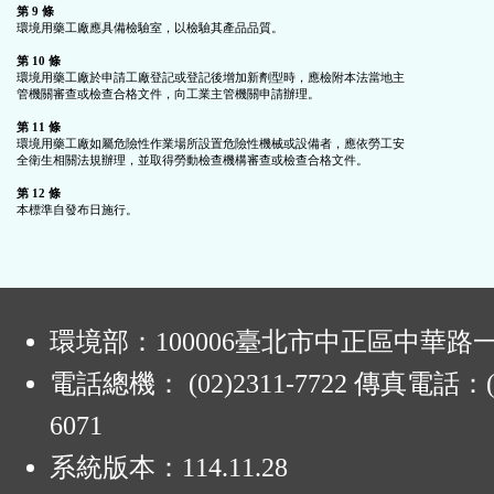
第 9 條
環境用藥工廠應具備檢驗室，以檢驗其產品品質。

第 10 條
環境用藥工廠於申請工廠登記或登記後增加新劑型時，應檢附本法當地主

管機關審查或檢查合格文件，向工業主管機關申請辦理。

第 11 條
環境用藥工廠如屬危險性作業場所設置危險性機械或設備者，應依勞工安

全衛生相關法規辦理，並取得勞動檢查機構審查或檢查合格文件。

第 12 條
:
環境部：100006臺北市中正區中華路一
電話總機： (02)2311-7722 傳真電話：(0
6071
系統版本：
114.11.28