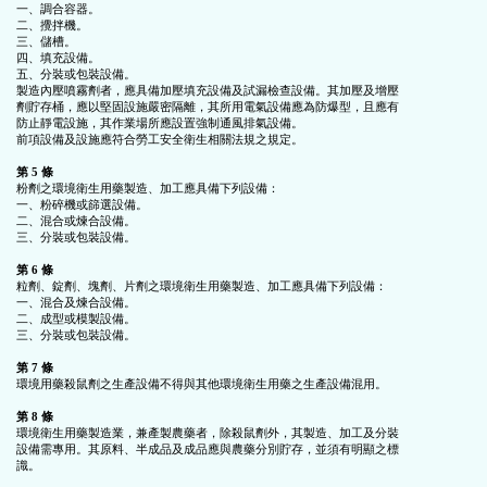
一、調合容器。

二、攪拌機。

三、儲槽。

四、填充設備。

五、分裝或包裝設備。

製造內壓噴霧劑者，應具備加壓填充設備及試漏檢查設備。其加壓及增壓

劑貯存桶，應以堅固設施嚴密隔離，其所用電氣設備應為防爆型，且應有

防止靜電設施，其作業場所應設置強制通風排氣設備。

前項設備及設施應符合勞工安全衛生相關法規之規定。

第 5 條
粉劑之環境衛生用藥製造、加工應具備下列設備：

一、粉碎機或篩選設備。

二、混合或煉合設備。

三、分裝或包裝設備。

第 6 條
粒劑、錠劑、塊劑、片劑之環境衛生用藥製造、加工應具備下列設備：

一、混合及煉合設備。

二、成型或模製設備。

三、分裝或包裝設備。

第 7 條
環境用藥殺鼠劑之生產設備不得與其他環境衛生用藥之生產設備混用。

第 8 條
環境衛生用藥製造業，兼產製農藥者，除殺鼠劑外，其製造、加工及分裝

設備需專用。其原料、半成品及成品應與農藥分別貯存，並須有明顯之標

識。
