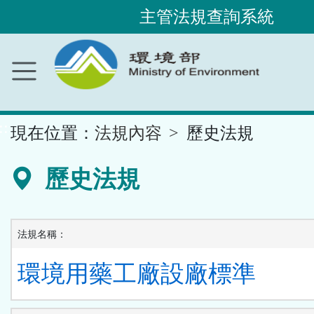
主管法規查詢系統
跳
到
主
要
內
容
區
塊
::
現在位置：
法規內容
歷史法規
歷史法規
法規名稱：
環境用藥工廠設廠標準