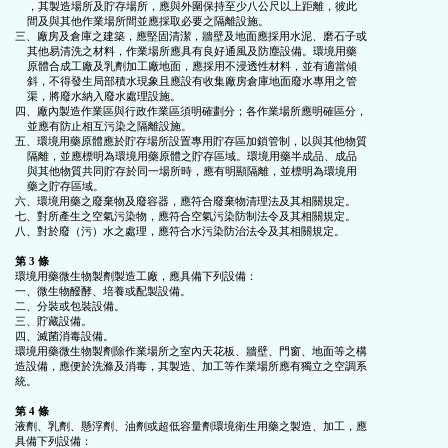
    ，其製造場所及貯存場所，應與外圍保持至少八公尺以上距離，彼此

    間及與其他作業場所間並應採取必要之隔離設施。

三、廠房及倉庫之建築，應堅固清潔，牆壁及地面應採用水泥、磨石子或

    其他易清洗之材料，作業場所應具有良好通風及防塵設備。環境用藥

    原體合成工廠及乳劑加工廠地面，應採用不浸透性材料，並有適當傾

    斜，不得發生局部積水現象且應設有收集廠房倉庫地面廢水專用之管

    渠，將廢水納入廢水處理設施。

四、廠內製造作業區與行政作業區須明確劃分；各作業場所應明確區分，

    並應有防止相互污染之隔離設施。

五、環境用藥原體應於貯存場所設置專用貯存區加鎖管制，以與其他物質

    隔離，並應標明為環境用藥原體之貯存區域。環境用藥半成品、成品

    與其他物質共同貯存於同一場所時，應有明顯隔離，並標明為環境用

    藥之貯存區域。

六、環境用藥之廢棄物及廢容器，應符合廢棄物清理法及其相關規定。

七、對所產生之空氣污染物，應符合空氣污染防制法令及其相關規定。

八、對於廢（污）水之處理，應符合水污染防治法令及其相關規定。

第 3 條
環境用藥微生物製劑製造工廠，應具備下列設備：

一、微生物醱酵、培養或配製設備。

二、分裝或包裝設備。

三、貯藏設備。

四、滅菌消毒設備。

環境用藥微生物製劑除作業場所之室內天花板、牆壁、門窗、地面等之構

造設備，應便於洗滌及消毒，其製造、加工等作業場所應有獨立之空調系

統。

第 4 條
液劑、乳劑、懸浮劑、油劑或超低容量劑環境衛生用藥之製造、加工，應

具備下列設備：
