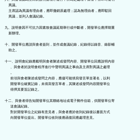
    異議。

    主席認為異議有理由者，應即撤銷原處理；認為無理由者，應即駁回

    異議，並列入會議紀錄。

九、說明會因不可抗力因素致會議延期舉行或中斷者，開發單位應擇期重

    新辦理。

十、開發單位應請與會者簽到，並作成會議紀錄，紀錄得以錄音、錄影輔

    助之。

十一、說明會紀錄應載明與會者陳述或發問內容、開發單位回應說明內容

      、與會者於說明會程序進行中聲明異議之事由及主席對異議之處理

      。

      前項與會者陳述或發問之內容，應儘可能填寫發言單並署名，以利

      開發單位確實記錄，未填寫發言單者，其陳述或發問內容開發單位

      得擇其要旨記錄之。

十二、與會者得告知開發單位其聯絡地址或電子郵件信箱，供開發單位寄

      送會議紀錄。

      對於開發單位之紀錄有意見者，與會者應於收到紀錄後以書面方式

      向開發單位提出。開發單位收到後應函復回應處理意見。
