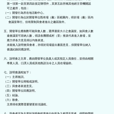
    第一項第一款至第四款規定辦理外，其第五款所稱其他經主管機關認

    可之處所，包括：

（一）開發行為所在地活動中心。

（二）開發行為位於開發單位既有場（廠）區範圍內，得於場（廠）區內

      會議室舉行。但有限制與會者進出之廠區除外。

五、開發單位應衡酌可能與會人數，選擇適當大小之會議室。如與會人數

    逾會議室可容納人數，得請各團體或村（里）推派代表進入會場，並

    應力求各方意見得以均衡表達。

    未能進入說明會與會者，亦得於現場提出書面意見，供開發單位納入

    會議紀錄回應說明。

六、說明會之主席，應由開發單位負責人或其指定人員擔任，並得由相關

    專業人員、口譯人員或其他熟諳法令之人員在場協助。

七、說明會議程如下：

（一）主席致詞。

（二）開發單位簡報或說明。

（三）與會者表達意見。

（四）開發單位回應說明。

（五）結論。

（六）散會。

    主席得依實際需要變更前項議程。

八、與會者認為主席於說明會程序進行中所為之處理不當者，得即時聲明
