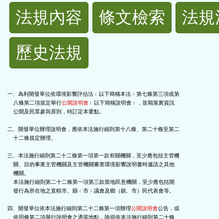
法
法規內容
條文檢索
法規
規
歷史法規
功
能
一、為利開發單位依環境影響評估法﹙以下簡稱本法﹚第七條第三項或第

    八條第二項規定舉行
公開說明會
﹙以下簡稱說明會﹚，並期落實資訊

按
    公開及民眾參與原則，特訂定本要點。

鈕
二、開發單位辦理說明會，應依本法施行細則第十八條、第二十條至第二

    十二條規定辦理。

區
三、本法施行細則第二十二條第一項第一款有關機關，至少應包括主管機

    關、目的事業主管機關及主管機關審查環境影響說明書時邀請之其他

    機關。

    本法施行細則第二十二條第一項第三款當地民意機關，至少應包括開

    發行為所在地之直轄市、縣﹙市﹚議會及鄉（鎮、市）民代表會等。

四、開發單位依本法施行細則第二十二條第一項辦理
公開說明會
公告，或

    依同條第二項舉行說明會之適當地點，除得依本法施行細則第二十條
