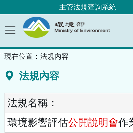
主管法規查詢系統
跳
到
主
要
內
容
區
塊
::
現在位置：
法規內容
法規內容
法規名稱：
環境影響評估
公開說明會
作