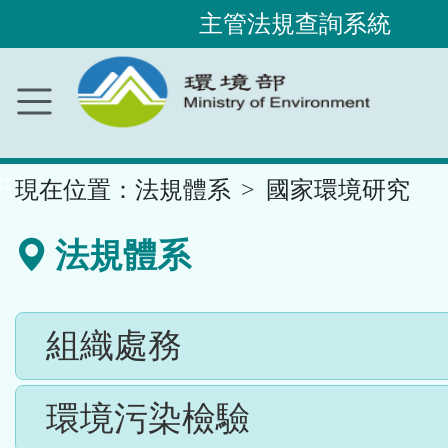
主管法規查詢系統
跳
到
主
要
內
容
區
塊
::
現在位置：
法規體系
國家環境研究
法規體系
組織處務
環境污染檢驗