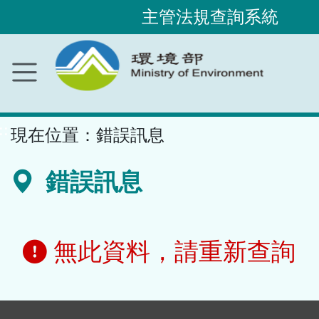
主管法規查詢系統
跳
到
主
要
內
容
區
塊
::
現在位置：
錯誤訊息
錯誤訊息
無此資料，請重新查詢