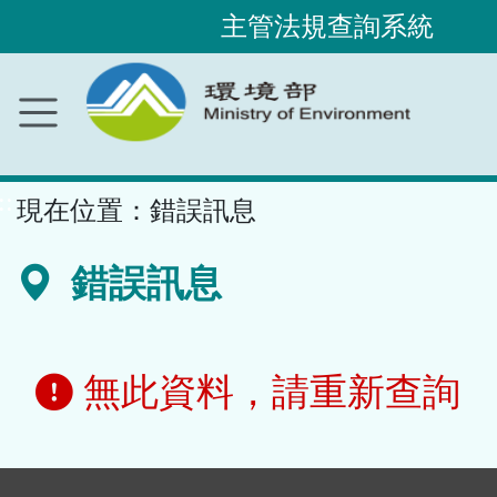
主管法規查詢系統
跳
到
主
要
內
容
區
塊
::
現在位置：
錯誤訊息
錯誤訊息
無此資料，請重新查詢