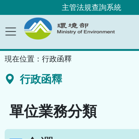
主管法規查詢系統
跳
到
主
要
內
容
區
塊
::
現在位置：
行政函釋
行政函釋
單位業務分類