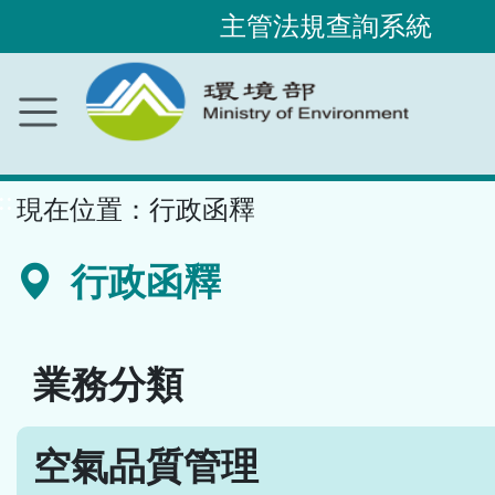
主管法規查詢系統
跳
到
主
要
內
容
區
塊
::
現在位置：
行政函釋
行政函釋
業務分類
空氣品質管理