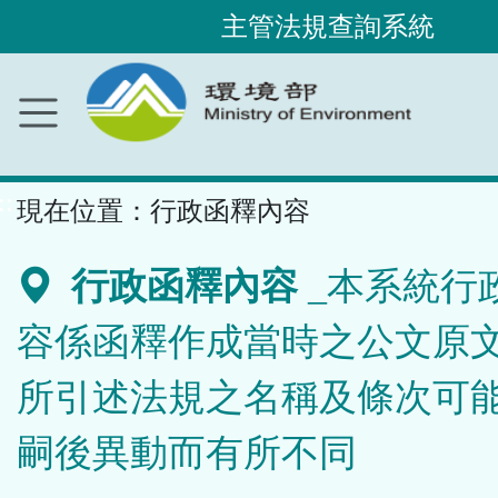
主管法規查詢系統
跳
到
主
要
內
容
區
塊
::
現在位置：
行政函釋內容
行政函釋內容
_本系統行
容係函釋作成當時之公文原
所引述法規之名稱及條次可
嗣後異動而有所不同