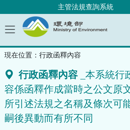
主管法規查詢系統
跳
到
主
要
內
容
區
塊
::
現在位置：
行政函釋內容
行政函釋內容
_本系統行
容係函釋作成當時之公文原
所引述法規之名稱及條次可
嗣後異動而有所不同