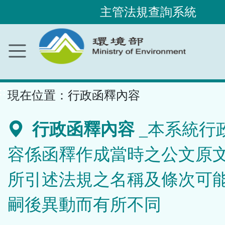
主管法規查詢系統
跳
到
主
要
內
容
區
塊
::
現在位置：
行政函釋內容
行政函釋內容
_本系統行
容係函釋作成當時之公文原
所引述法規之名稱及條次可
嗣後異動而有所不同