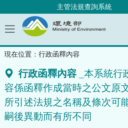
主管法規查詢系統
跳
到
主
要
內
容
區
塊
::
現在位置：
行政函釋內容
行政函釋內容
_本系統行
容係函釋作成當時之公文原
所引述法規之名稱及條次可
嗣後異動而有所不同