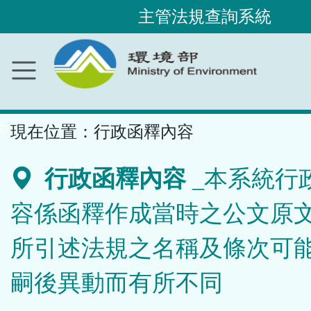
主管法規查詢系統
跳
到
主
要
內
容
區
塊
::
現在位置：
行政函釋內容
行政函釋內容
_本系統行
容係函釋作成當時之公文原
所引述法規之名稱及條次可
嗣後異動而有所不同