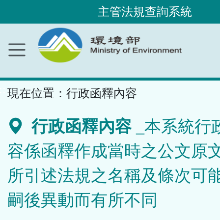
主管法規查詢系統
跳
到
主
要
內
容
區
塊
::
現在位置：
行政函釋內容
行政函釋內容
_本系統行
容係函釋作成當時之公文原
所引述法規之名稱及條次可
嗣後異動而有所不同