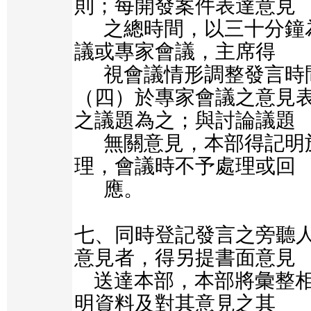
則；每開發案件表達意見

      之總時間，以三十分鐘為原則。但於初審會
議或專家會議，主席得

      視會議情形調整發言時間。

（四）於專家會議之意見
之議題為之；與討論議題

      無關意見，本部得記明於會議紀錄另予處
理，會議時不予處理或回

      應。

七、同時登記發言之旁聽
意見者，得另提書面意見

    送達本部，本部將彙整相關意見、開發單位說
明資料及對其意見之其
