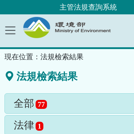
主管法規查詢系統
跳
到
主
要
內
容
區
塊
::
現在位置：
法規檢索結果
法規檢索結果
全部
77
法律
1