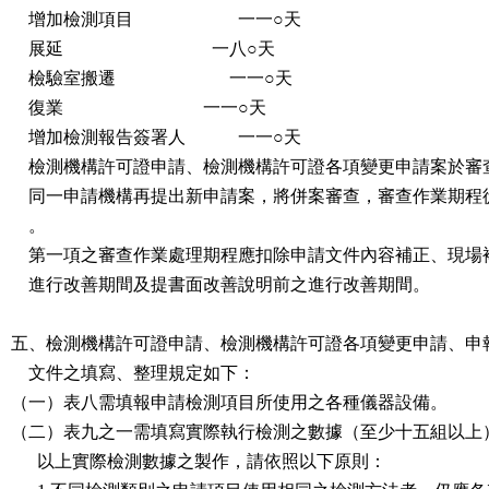
    增加檢測項目      　　　　  一一○天

    展延     　　　      　　   一八○天

    檢驗室搬遷      　　　　    一一○天

    復業          　　　　      一一○天

    增加檢測報告簽署人        　一一○天

    檢測機構許可證申請、檢測機構許可證各項變更申請案於審查期間，

    同一申請機構再提出新申請案，將併案審查，審查作業期程從新起計

    。

    第一項之審查作業處理期程應扣除申請文件內容補正、現場複評前之

    進行改善期間及提書面改善說明前之進行改善期間。

五、檢測機構許可證申請、檢測機構許可證各項變更申請、申報
    文件之填寫、整理規定如下：

（一）表八需填報申請檢測項目所使用之各種儀器設備。

（二）表九之一需填寫實際執行檢測之數據（至少十五組以上）
      以上實際檢測數據之製作，請依照以下原則：
