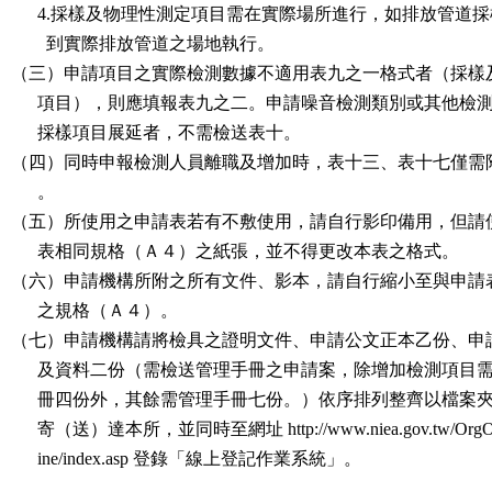
      4.採樣及物理性測定項目需在實際場所進行，如排放管道採樣，需

        到實際排放管道之場地執行。

（三）申請項目之實際檢測數據不適用表九之一格式者（採樣及
      項目），則應填報表九之二。申請噪音檢測類別或其他檢測類別之

      採樣項目展延者，不需檢送表十。

（四）同時申報檢測人員離職及增加時，表十三、表十七僅需附
      。

（五）所使用之申請表若有不敷使用，請自行影印備用，但請使
      表相同規格（Ａ４）之紙張，並不得更改本表之格式。

（六）申請機構所附之所有文件、影本，請自行縮小至與申請表
      之規格（Ａ４）。

（七）申請機構請將檢具之證明文件、申請公文正本乙份、申請
      及資料二份（需檢送管理手冊之申請案，除增加檢測項目需管理手

      冊四份外，其餘需管理手冊七份。）依序排列整齊以檔案夾裝訂，

      寄（送）達本所，並同時至網址 http://www.niea.gov.tw/OrgOnL

      ine/index.asp 登錄「線上登記作業系統」。
