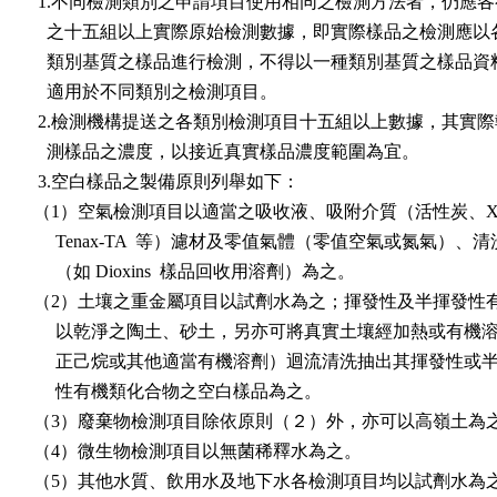
      1.不同檢測類別之申請項目使用相同之檢測方法者，仍應各有不同

        之十五組以上實際原始檢測數據，即實際樣品之檢測應以各檢測

        類別基質之樣品進行檢測，不得以一種類別基質之樣品資料相互

        適用於不同類別之檢測項目。

      2.檢測機構提送之各類別檢測項目十五組以上數據，其實際執行檢

        測樣品之濃度，以接近真實樣品濃度範圍為宜。

      3.空白樣品之製備原則列舉如下：

     （1）空氣檢測項目以適當之吸收液、吸附介質（活性炭、XAD-2 、

          Tenax-TA  等）濾材及零值氣體（零值空氣或氮氣）、清洗液

          （如 Dioxins  樣品回收用溶劑）為之。

     （2）土壤之重金屬項目以試劑水為之；揮發性及半揮發性有機項目

          以乾淨之陶土、砂土，另亦可將真實土壤經加熱或有機溶劑（

          正己烷或其他適當有機溶劑）迴流清洗抽出其揮發性或半揮發

          性有機類化合物之空白樣品為之。

     （3）廢棄物檢測項目除依原則（２）外，亦可以高嶺土為之。

     （4）微生物檢測項目以無菌稀釋水為之。

     （5）其他水質、飲用水及地下水各檢測項目均以試劑水為之。
