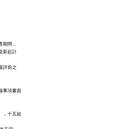
事項書面

，十五組
