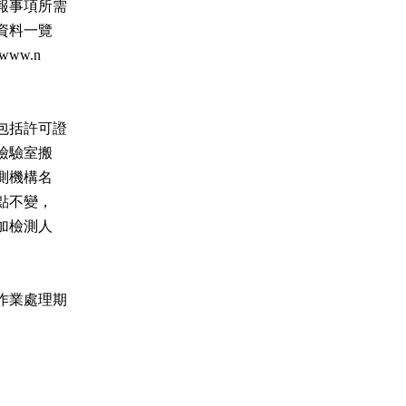
事項所需

括許可證

業處理期
