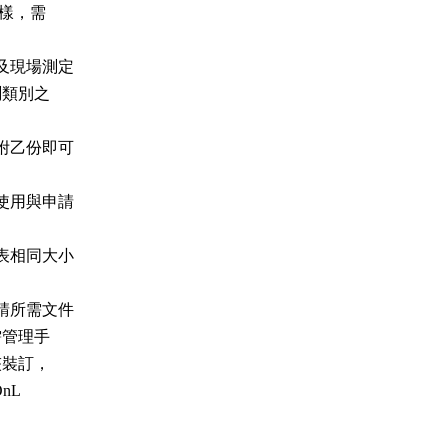
現場測定

乙份即可

用與申請

相同大小

所需文件
