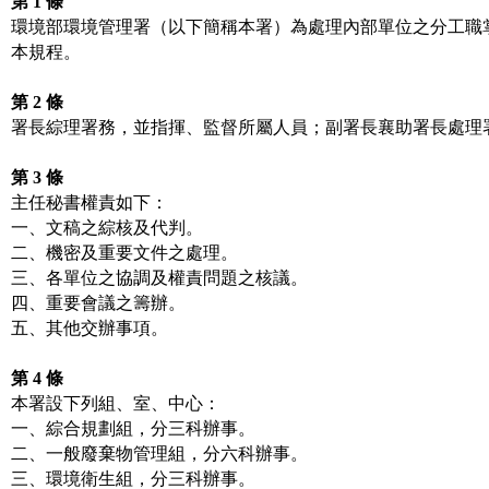
第 1 條
環境部環境管理署（以下簡稱本署）為處理內部單位之分工職掌
本規程。

第 2 條
署長綜理署務，並指揮、監督所屬人員；副署長襄助署長處理署
第 3 條
主任秘書權責如下：

一、文稿之綜核及代判。

二、機密及重要文件之處理。

三、各單位之協調及權責問題之核議。

四、重要會議之籌辦。

五、其他交辦事項。

第 4 條
本署設下列組、室、中心：

一、綜合規劃組，分三科辦事。

二、一般廢棄物管理組，分六科辦事。

三、環境衛生組，分三科辦事。
