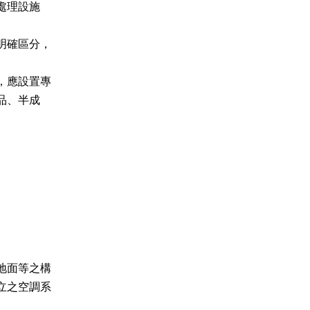
確區分，

應設置專

面等之構

之空調系
