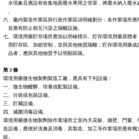
    水現象且應設有收集地面廢水專用之管渠，將廢水納入廢水處理設施

    。

六、廠內製造作業區與行政作業區須明確劃分；各作業場所應明
    並應有防止相互污染之隔離設施。

七、環境用藥貯存場所應加以明確標示。貯存環境用藥原體者，
    用貯存區、加鎖管制，並與其他物質隔離；貯存環境用藥成品、半成

    品者，應與其他物質予以明顯區隔。

第 3 條
環境用藥微生物製劑製造工廠，應具有下列設備：

一、微生物醱酵、培養或配製設備。

二、分裝或包裝設備。

三、貯藏設備。

四、滅菌消毒設備。

環境用藥微生物製劑除作業場所之室內天花板、牆壁、門窗、地
造設備，應便於洗滌及消毒，其製造、加工等作業場所應有獨立
統。
