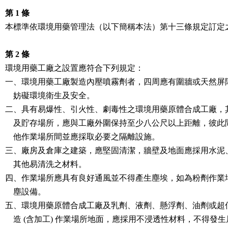
第 1 條
本標準依環境用藥管理法（以下簡稱本法）第十三條規定訂定之
第 2 條
環境用藥工廠之設置應符合下列規定：

一、環境用藥工廠製造內壓噴霧劑者，四周應有圍牆或天然屏障
    妨礙環境衛生及安全。

二、具有易爆性、引火性、劇毒性之環境用藥原體合成工廠，其
    及貯存場所，應與工廠外圍保持至少八公尺以上距離，彼此間及與其

    他作業場所間並應採取必要之隔離設施。

三、廠房及倉庫之建築，應堅固清潔，牆壁及地面應採用水泥、
    其他易清洗之材料。

四、作業場所應具有良好通風並不得產生塵埃，如為粉劑作業場
    塵設備。

五、環境用藥原體合成工廠及乳劑、液劑、懸浮劑、油劑或超低
    造 (含加工) 作業場所地面，應採用不浸透性材料，不得發生局部積
