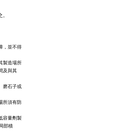
。

，並不得

製造場所

磨石子或

所須有防

容量劑製
