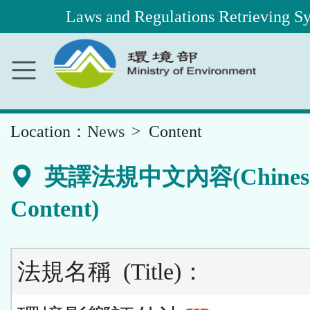
Laws and Regulations Retrieving S
Main
Content
Area
::
Location：
News
Content
英譯法規中文內容(Chines
Content)
法規名稱
(Title)
：