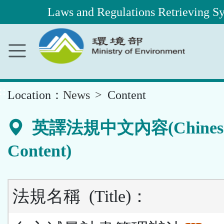
Laws and Regulations Retrieving S
Main
Content
Area
::
Location：
News
Content
英譯法規中文內容(Chines
Content)
法規名稱
(Title)
：