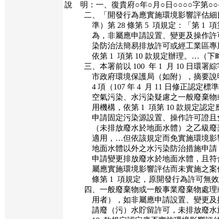
說 明：一、復貴府○年○月○日○○○○字第○○
二、「開發行為應實施環境影響評估細目
準）第 28 條第 5 項規定：「第 1 項第
為，非屬應申請設置、變更及操作許可
染防治法簡易排放許可或經工業區專用
依第 1 項第 10 款規定辦理。…（下
三、本署前以 100 年 1 月 10 日環署綜字第
市政府環境保護局（如附），摘要說明如下
4 項（107 年 4 月 11 日修正認定標
空氣污染、水污染疑慮之一般廢棄物或
用機構，依第 1 項第 10 款規定認定
申請固定污染源設置、操作許可證且免
（未排放廢水於地面水體）之乙級廢棄
適用，…但依該規定而免實施環境影響
地面水體以外之水污染防治措施申請，
申請變更排放廢水於地面水體，且符合
屬應實施環境影響評估而未實施之案件，
條第 1 項規定，原開發行為許可無效
四、一般廢棄物或一般事業廢棄物處理或
用者），如非屬應申請設置、變更及操
請廢（污）水貯留許可，未排放廢水於地