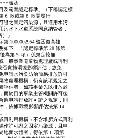
○○○號函。
及範圍認定標準」（下稱認定標
 6 款或第 8 款開發行
證之固定污染源，且適用水污
污水下水道系統同意納管者，
略）」
 1000002954 號函復高雄
：「認定標準第 28 條第
準後為第 5 項）係規定較無
一般事業廢棄物處理廠或再利
應否實施環境影響評估，故免
申請水污染防治簡易排放許可
物處理機構，仍有該項規定之
評估者，如該事業先以排放於
而於目的事業主管機關許可後
應申請排放許可證之規定，則
依據環境影響評估法第 14
。」
再利用機構（不含堆肥方式再利
作許可證之固定污染源，且申
面水體者，得依第 1 項第