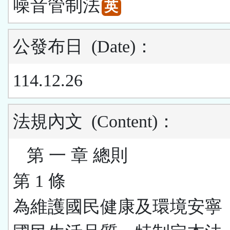
噪音管制法
英
公發布日
(Date)
：
114.12.26
法規內文
(Content)
：
第 一 章 總則
第 1 條
為維護國民健康及環境安寧