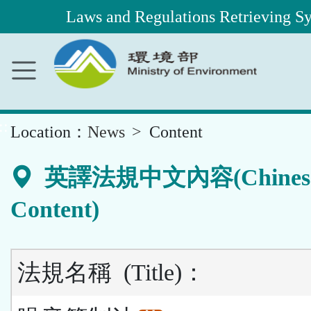
Laws and Regulations Retrieving S
Main
Content
Area
::
Location：
News
Content
英譯法規中文內容(Chines
Content)
法規名稱
(Title)
：