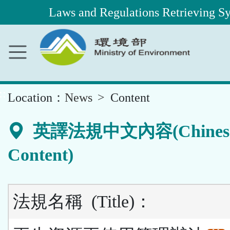
Laws and Regulations Retrieving S
Main
Content
Area
::
Location：
News
Content
英譯法規中文內容(Chines
Content)
法規名稱
(Title)
：